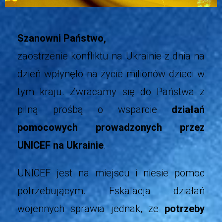
Szanowni Państwo,
zaostrzenie konfliktu na Ukrainie z dnia na
dzień wpłynęło na życie milionów dzieci w
tym kraju. Zwracamy się do Państwa z
pilną prośbą o wsparcie
działań
pomocowych prowadzonych przez
UNICEF na Ukrainie
.
UNICEF jest na miejscu i niesie pomoc
potrzebującym. Eskalacja działań
wojennych sprawia jednak, że
potrzeby