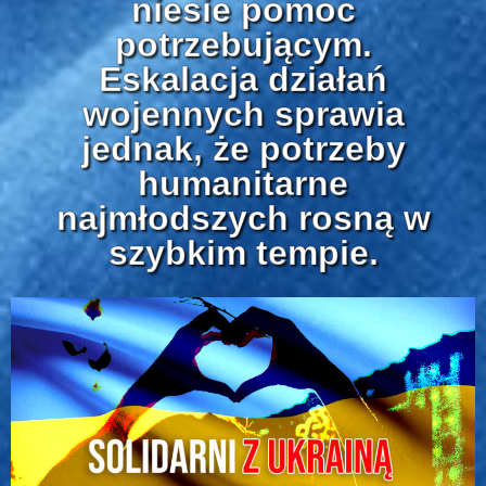
niesie pomoc
potrzebującym.
Eskalacja działań
wojennych sprawia
jednak, że potrzeby
humanitarne
najmłodszych rosną w
szybkim tempie.