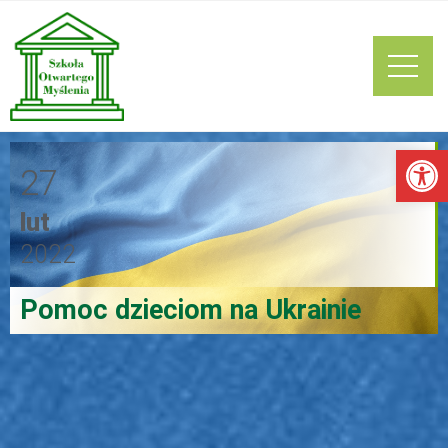
Ot
27
lut
2022
Pomoc dzieciom na Ukrainie