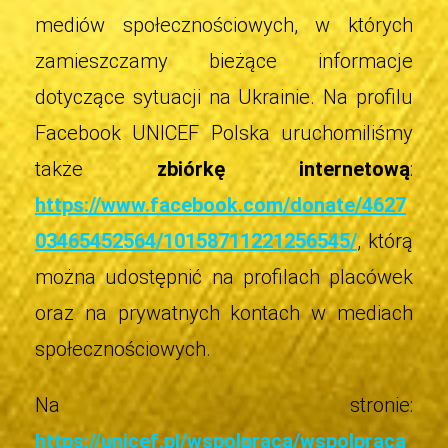
mediów społecznościowych, w których
zamieszczamy bieżące informacje
dotyczące sytuacji na Ukrainie. Na profilu
Facebook UNICEF Polska uruchomiliśmy
także
zbiórkę internetową
:
https://www.facebook.com/donate/4627
03465452564/10158711221256545/
,
którą
można udostępnić na profilach placówek
oraz na prywatnych kontach w mediach
społecznościowych.
Na stronie:
https://unicef.pl/wspolpraca/wspolpraca